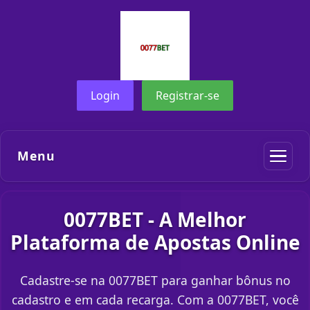
Login
Registrar-se
Menu
0077BET - A Melhor
Plataforma de Apostas Online
Cadastre-se na 0077BET para ganhar bônus no
cadastro e em cada recarga. Com a 0077BET, você