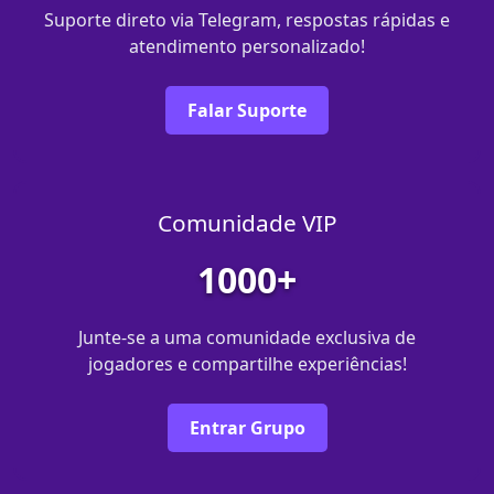
Suporte direto via Telegram, respostas rápidas e
atendimento personalizado!
Falar Suporte
Comunidade VIP
1000+
Junte-se a uma comunidade exclusiva de
jogadores e compartilhe experiências!
Entrar Grupo