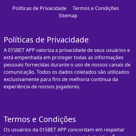
Políticas de Privacidade
Termos e Condições
Sitemap
Políticas de Privacidade
A 015BET APP valoriza a privacidade de seus usuários e
está empenhada em proteger todas as informações
pessoais fornecidas durante o uso de nossos canais de
comunicação. Todos os dados coletados são utilizados
exclusivamente para fins de melhoria contínua da
experiência de nossos jogadores.
Termos e Condições
Os usuários da 015BET APP concordam em respeitar