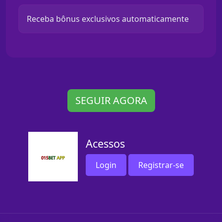
Receba bônus exclusivos automaticamente
SEGUIR AGORA
Acessos
Login
Registrar-se