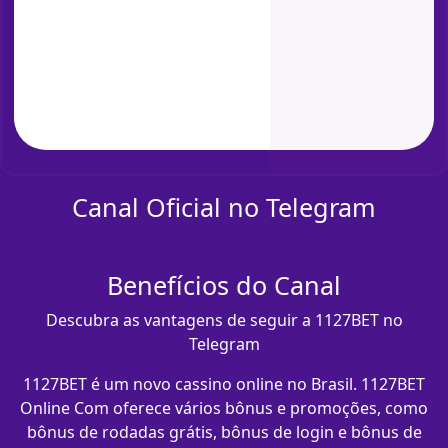
Canal Oficial no Telegram
Benefícios do Canal
Descubra as vantagens de seguir a 1127BET no
Telegram
1127BET é um novo cassino online no Brasil. 1127BET
Online Com oferece vários bônus e promoções, como
bônus de rodadas grátis, bônus de login e bônus de