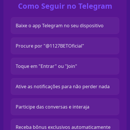
Como Seguir no Telegram
Baixe o app Telegram no seu dispositivo
Procure por "@1127BETOficial"
Toque em "Entrar" ou "Join"
Ative as notificações para não perder nada
Participe das conversas e interaja
Receba bônus exclusivos automaticamente