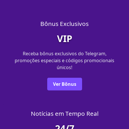
Bônus Exclusivos
VIP
Receba bônus exclusivos do Telegram,
promoções especiais e códigos promocionais
únicos!
Ver Bônus
Notícias em Tempo Real
24/7