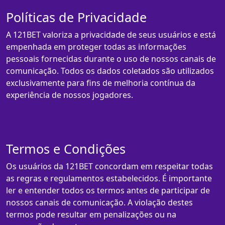
Políticas de Privacidade
A 121BET valoriza a privacidade de seus usuários e está
empenhada em proteger todas as informações
pessoais fornecidas durante o uso de nossos canais de
comunicação. Todos os dados coletados são utilizados
exclusivamente para fins de melhoria contínua da
experiência de nossos jogadores.
Termos e Condições
Os usuários da 121BET concordam em respeitar todas
as regras e regulamentos estabelecidos. É importante
ler e entender todos os termos antes de participar de
nossos canais de comunicação. A violação destes
termos pode resultar em penalizações ou na