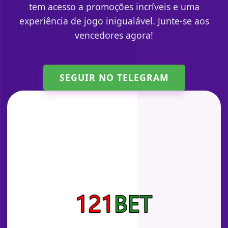
tem acesso a promoções incríveis e uma
experiência de jogo inigualável. Junte-se aos
vencedores agora!
SEGUIR NO TELEGRAM