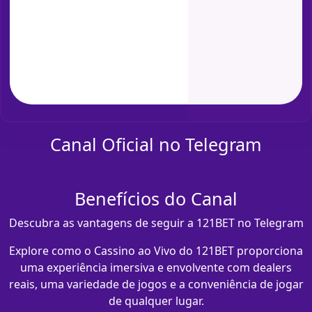
Canal Oficial no Telegram
Benefícios do Canal
Descubra as vantagens de seguir a 121BET no Telegram
Explore como o Cassino ao Vivo do 121BET proporciona
uma experiência imersiva e envolvente com dealers
reais, uma variedade de jogos e a conveniência de jogar
de qualquer lugar.