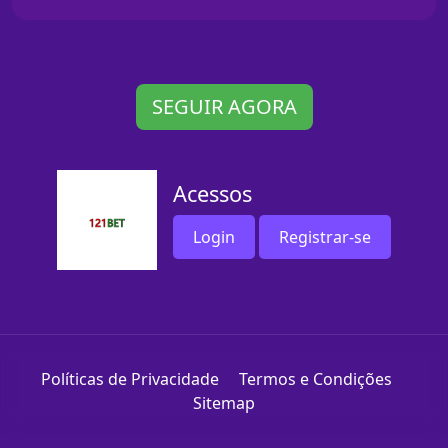
SEGUIR AGORA
Acessos
Login
Registrar-se
Políticas de Privacidade
Termos e Condições
Sitemap