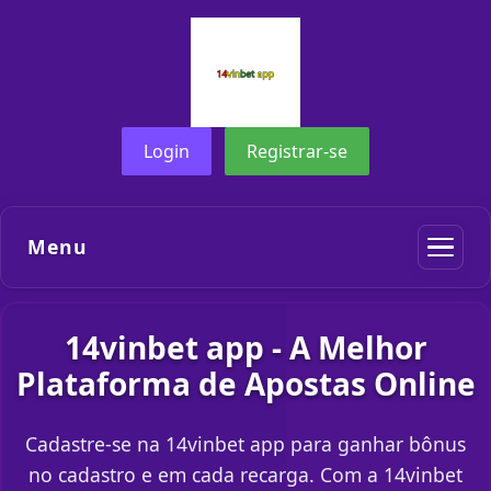
Login
Registrar-se
Menu
14vinbet app - A Melhor
Plataforma de Apostas Online
Cadastre-se na 14vinbet app para ganhar bônus
no cadastro e em cada recarga. Com a 14vinbet