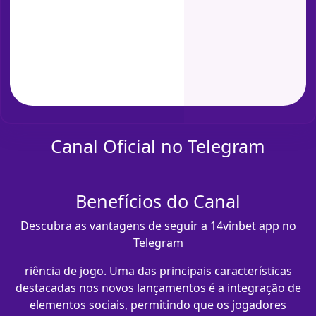
Canal Oficial no Telegram
Benefícios do Canal
Descubra as vantagens de seguir a 14vinbet app no
Telegram
riência de jogo. Uma das principais características
destacadas nos novos lançamentos é a integração de
elementos sociais, permitindo que os jogadores