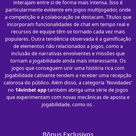
interajam entre si de forma mais intensa. Isso é
particularmente evidente em jogos multijogador, onde
a competição e a colaboração se destacam. Títulos que
incorporam funcionalidades de chat em tempo real e
recursos de equipe têm se tornado cada vez mais
populares. Outra tendência observada é a gamificação
de elementos não relacionados a jogos, como a
inclusão de narrativas envolventes e missões que
tornam a jogabilidade ainda mais interessante. Os
jogos que conseguem unir uma história rica com
jogabilidade cativante tendem a receber uma recepção
calorosa do público. Além disso, a categoria 'Novidades'
no
14vinbet app
também abriga uma série de jogos
que experimentam com novas mecânicas de aposta e
jogabilidade, como os .
Bônus Exclusivos