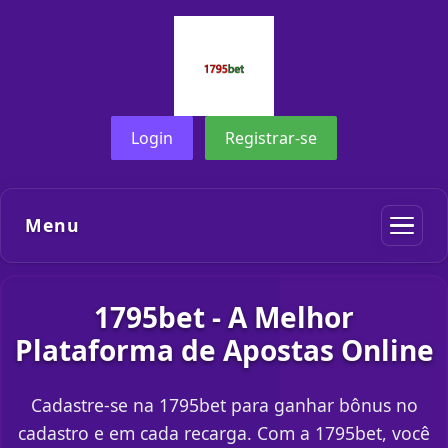
Login
Registrar-se
Menu
1795bet - A Melhor
Plataforma de Apostas Online
Cadastre-se na 1795bet para ganhar bônus no
cadastro e em cada recarga. Com a 1795bet, você