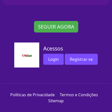
SEGUIR AGORA
Acessos
Login
Registrar-se
Políticas de Privacidade
Termos e Condições
Sitemap