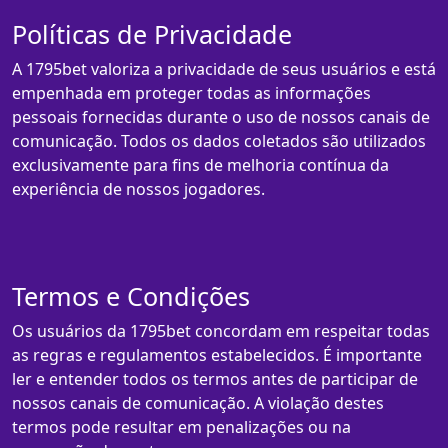
Políticas de Privacidade
A 1795bet valoriza a privacidade de seus usuários e está
empenhada em proteger todas as informações
pessoais fornecidas durante o uso de nossos canais de
comunicação. Todos os dados coletados são utilizados
exclusivamente para fins de melhoria contínua da
experiência de nossos jogadores.
Termos e Condições
Os usuários da 1795bet concordam em respeitar todas
as regras e regulamentos estabelecidos. É importante
ler e entender todos os termos antes de participar de
nossos canais de comunicação. A violação destes
termos pode resultar em penalizações ou na