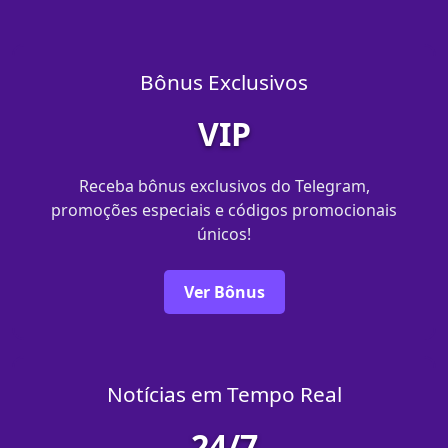
Bônus Exclusivos
VIP
Receba bônus exclusivos do Telegram,
promoções especiais e códigos promocionais
únicos!
Ver Bônus
Notícias em Tempo Real
24/7