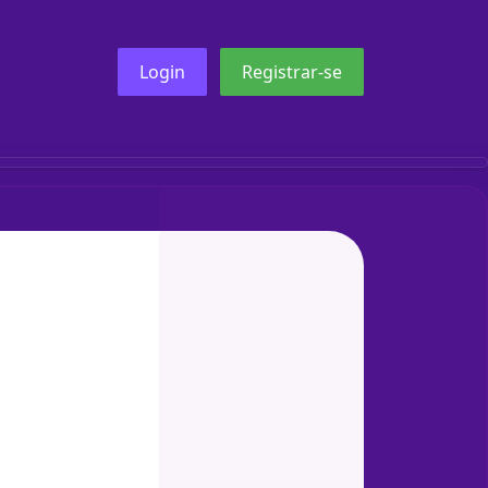
Login
Registrar-se