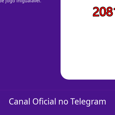
e jogo inigualável.
Canal Oficial no Telegram