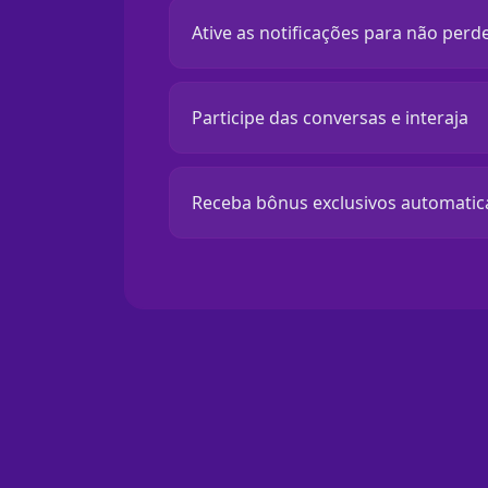
Ative as notificações para não perd
Participe das conversas e interaja
Receba bônus exclusivos automati