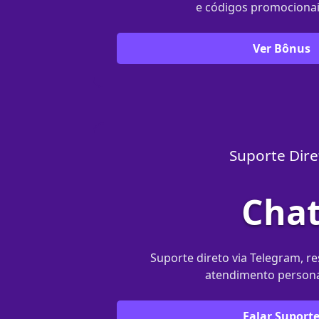
e códigos promocionai
Ver Bônus
Suporte Dire
Cha
Suporte direto via Telegram, r
atendimento persona
Falar Suport