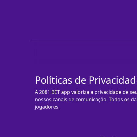
Políticas de Privacida
A 2081 BET app valoriza a privacidade de s
nossos canais de comunicação. Todos os dad
jogadores.