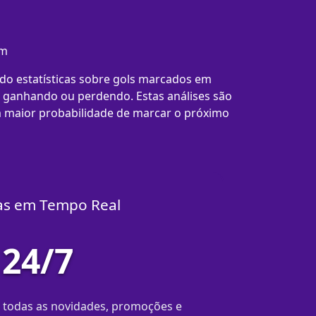
am
ndo estatísticas sobre gols marcados em
 ganhando ou perdendo. Estas análises são
m maior probabilidade de marcar o próximo
as em Tempo Real
24/7
e todas as novidades, promoções e