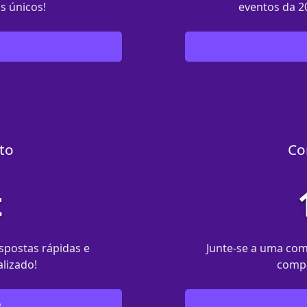
s únicos!
eventos da 2
to
Co
t
espostas rápidas e
Junte-se a uma com
lizado!
compa
e