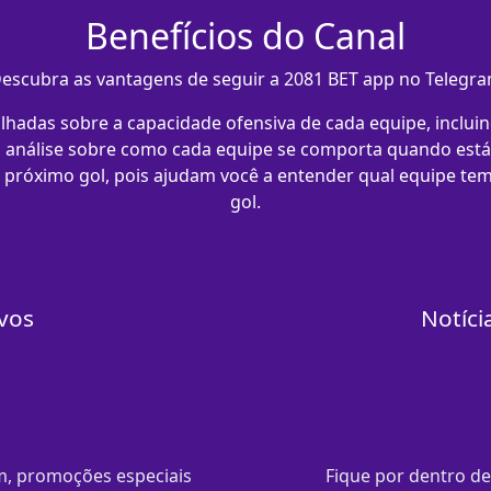
Benefícios do Canal
escubra as vantagens de seguir a 2081 BET app no Telegr
lhadas sobre a capacidade ofensiva de cada equipe, inclui
análise sobre como cada equipe se comporta quando está
e próximo gol, pois ajudam você a entender qual equipe te
gol.
vos
Notíci
m, promoções especiais
Fique por dentro d