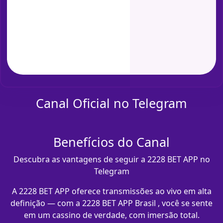
Canal Oficial no Telegram
Benefícios do Canal
Descubra as vantagens de seguir a 2228 BET APP no
Telegram
A 2228 BET APP oferece transmissões ao vivo em alta
definição — com a 2228 BET APP Brasil , você se sente
em um cassino de verdade, com imersão total.