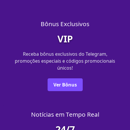
Bônus Exclusivos
VIP
Receba bônus exclusivos do Telegram,
promoções especiais e códigos promocionais
únicos!
Ver Bônus
Notícias em Tempo Real
24/7