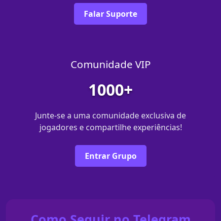
Falar Suporte
Comunidade VIP
1000+
Junte-se a uma comunidade exclusiva de
jogadores e compartilhe experiências!
Entrar Grupo
Como Seguir no Telegram