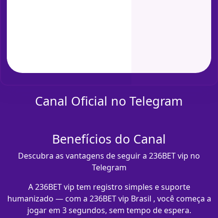
Canal Oficial no Telegram
Benefícios do Canal
Descubra as vantagens de seguir a 236BET vip no
Telegram
A 236BET vip tem registro simples e suporte
humanizado — com a 236BET vip Brasil , você começa a
jogar em 3 segundos, sem tempo de espera.