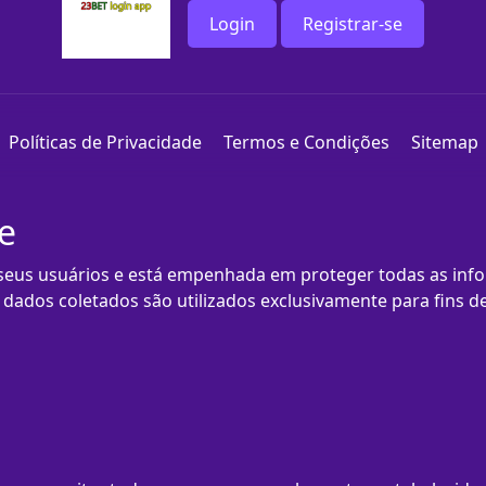
Login
Registrar-se
Políticas de Privacidade
Termos e Condições
Sitemap
de
e seus usuários e está empenhada em proteger todas as inf
dados coletados são utilizados exclusivamente para fins d