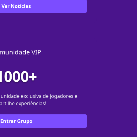
Ver Notícias
munidade VIP
1000+
unidade exclusiva de jogadores e
rtilhe experiências!
Entrar Grupo