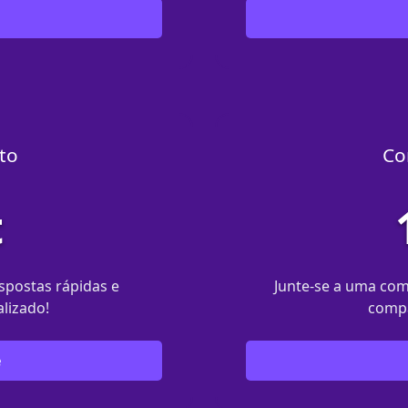
to
Co
t
espostas rápidas e
Junte-se a uma com
lizado!
compa
e