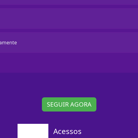
camente
SEGUIR AGORA
Acessos