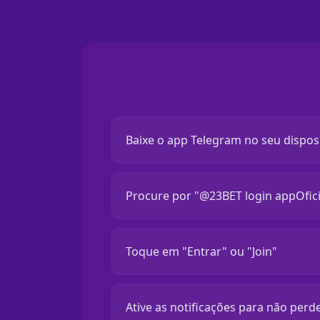
Baixe o app Telegram no seu disposi
Procure por "@23BET login appOfici
Toque em "Entrar" ou "Join"
Ative as notificações para não perd