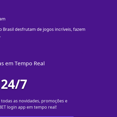
ram
 Brasil desfrutam de jogos incríveis, fazem
.
as em Tempo Real
24/7
e todas as novidades, promoções e
BET login app em tempo real!