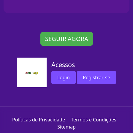
SEGUIR AGORA
Acessos
Login
Registrar-se
Políticas de Privacidade
Termos e Condições
Sitemap