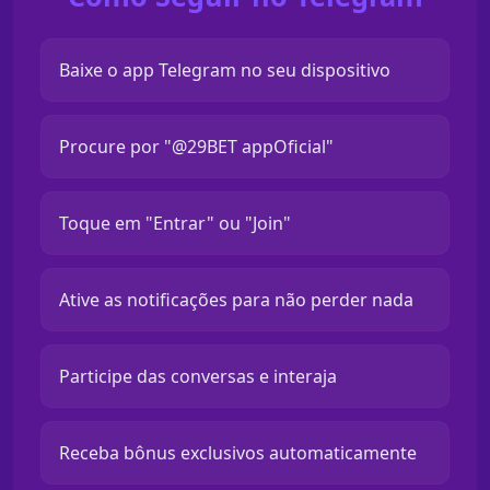
Baixe o app Telegram no seu dispositivo
Procure por "@29BET appOficial"
Toque em "Entrar" ou "Join"
Ative as notificações para não perder nada
Participe das conversas e interaja
Receba bônus exclusivos automaticamente