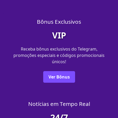
Bônus Exclusivos
VIP
Receba bônus exclusivos do Telegram,
promoções especiais e códigos promocionais
únicos!
Ver Bônus
Notícias em Tempo Real
24/7