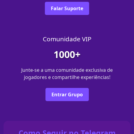
Falar Suporte
Comunidade VIP
1000+
Junte-se a uma comunidade exclusiva de
jogadores e compartilhe experiências!
Entrar Grupo
Como Seguir no Telegram