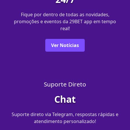
Fique por dentro de todas as novidades,
promoções e eventos da 29BET app em tempo
real!
Ver Notícias
Suporte Direto
Chat
Suporte direto via Telegram, respostas rápidas e
atendimento personalizado!