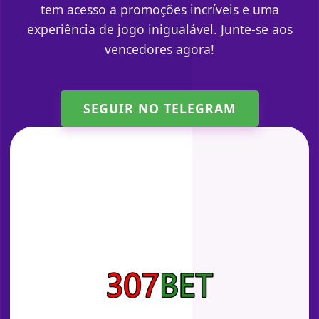
tem acesso a promoções incríveis e uma
experiência de jogo inigualável. Junte-se aos
vencedores agora!
SEGUIR NO TELEGRAM