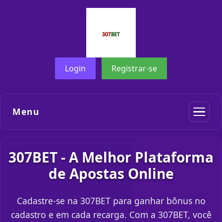
Login
Registrar-se
Menu
307BET - A Melhor Plataforma
de Apostas Online
Cadastre-se na 307BET para ganhar bônus no
cadastro e em cada recarga. Com a 307BET, você