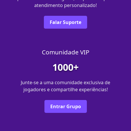
atendimento personalizado!
Falar Suporte
Comunidade VIP
1000+
Junte-se a uma comunidade exclusiva de
jogadores e compartilhe experiências!
Entrar Grupo