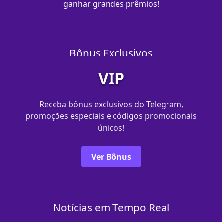
ganhar grandes prêmios!
Bônus Exclusivos
VIP
Receba bônus exclusivos do Telegram,
promoções especiais e códigos promocionais
únicos!
Ver Bônus
Notícias em Tempo Real