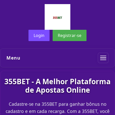
Login
Registrar-se
Menu
355BET - A Melhor Plataforma
de Apostas Online
Cadastre-se na 355BET para ganhar bônus no
cadastro e em cada recarga. Com a 355BET, você