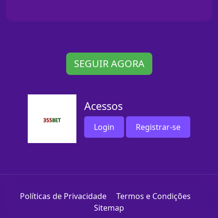
SEGUIR AGORA
Acessos
Login
Registrar-se
Políticas de Privacidade
Termos e Condições
Sitemap