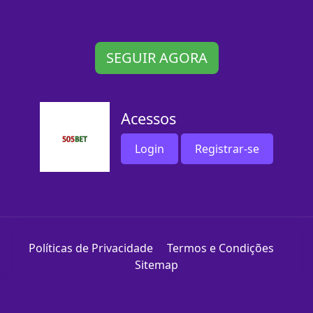
SEGUIR AGORA
Acessos
Login
Registrar-se
Políticas de Privacidade
Termos e Condições
Sitemap