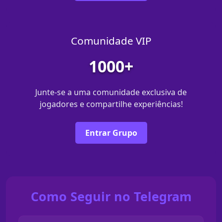
Comunidade VIP
1000+
Junte-se a uma comunidade exclusiva de
jogadores e compartilhe experiências!
Entrar Grupo
Como Seguir no Telegram