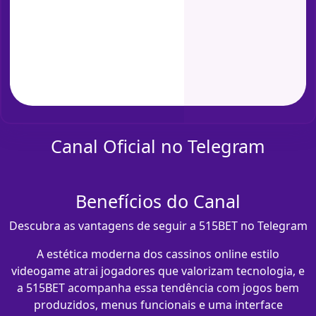
Canal Oficial no Telegram
Benefícios do Canal
Descubra as vantagens de seguir a 515BET no Telegram
A estética moderna dos cassinos online estilo
videogame atrai jogadores que valorizam tecnologia, e
a 515BET acompanha essa tendência com jogos bem
produzidos, menus funcionais e uma interface