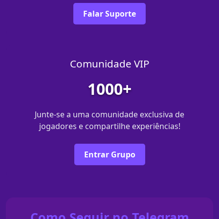
Falar Suporte
Comunidade VIP
1000+
Junte-se a uma comunidade exclusiva de
jogadores e compartilhe experiências!
Entrar Grupo
Como Seguir no Telegram