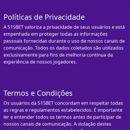
Políticas de Privacidade
A 515BET valoriza a privacidade de seus usuários e está
empenhada em proteger todas as informações
pessoais fornecidas durante o uso de nossos canais de
comunicação. Todos os dados coletados são utilizados
exclusivamente para fins de melhoria contínua da
experiência de nossos jogadores.
Termos e Condições
Os usuários da 515BET concordam em respeitar todas
as regras e regulamentos estabelecidos. É importante
ler e entender todos os termos antes de participar de
nossos canais de comunicação. A violação destes