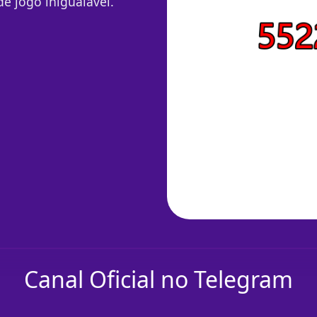
e jogo inigualável.
Canal Oficial no Telegram