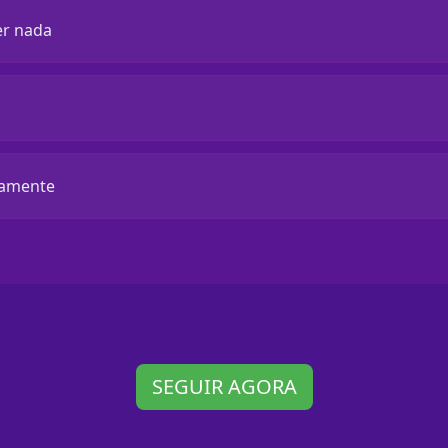
er nada
camente
SEGUIR AGORA