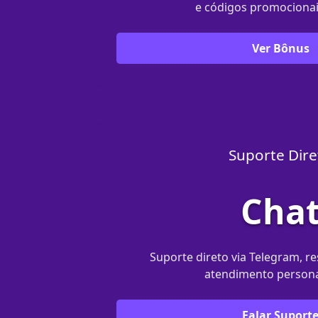
e códigos promocionai
Ver Bônus
Suporte Dire
Cha
Suporte direto via Telegram, r
atendimento persona
Falar Suport