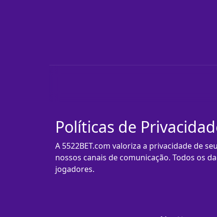
Políticas de Privacida
A 5522BET.com valoriza a privacidade de s
nossos canais de comunicação. Todos os dad
jogadores.