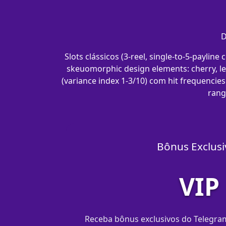
D
Slots clássicos (3-reel, single-to-5-payli
skeuomorphic design elements: cherry, le
(variance index 1-3/10) com hit frequencie
rang
Bônus Exclusi
VIP
Receba bônus exclusivos do Telegra