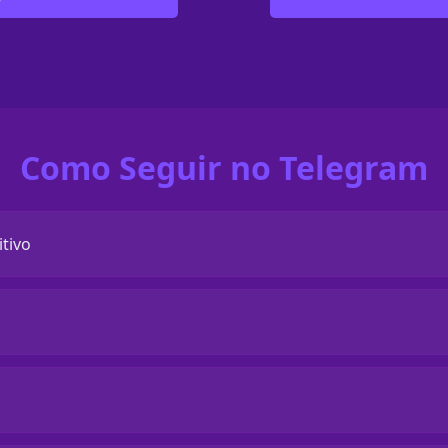
Como Seguir no Telegram
tivo