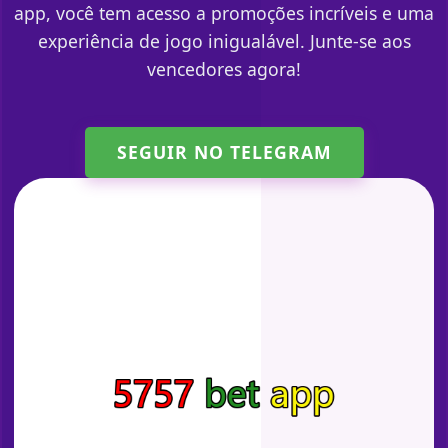
app, você tem acesso a promoções incríveis e uma
experiência de jogo inigualável. Junte-se aos
vencedores agora!
SEGUIR NO TELEGRAM