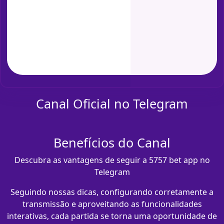
Canal Oficial no Telegram
Benefícios do Canal
Descubra as vantagens de seguir a 5757 bet app no
Telegram
Seguindo nossas dicas, configurando corretamente a
transmissão e aproveitando as funcionalidades
interativas, cada partida se torna uma oportunidade de