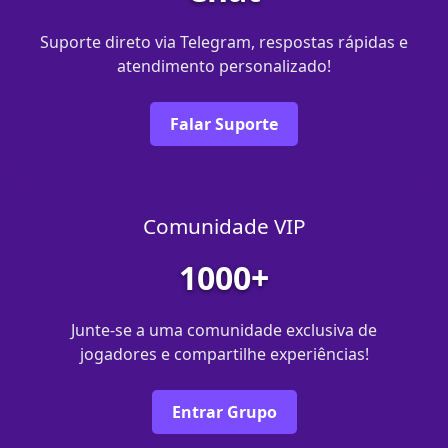
Suporte direto via Telegram, respostas rápidas e
atendimento personalizado!
Falar Suporte
Comunidade VIP
1000+
Junte-se a uma comunidade exclusiva de
jogadores e compartilhe experiências!
Entrar Grupo