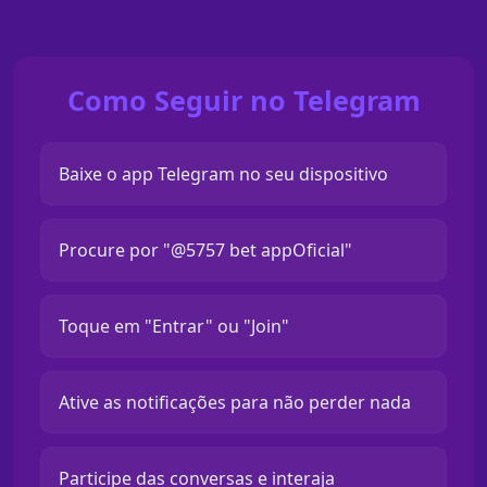
Como Seguir no Telegram
Baixe o app Telegram no seu dispositivo
Procure por "@5757 bet appOficial"
Toque em "Entrar" ou "Join"
Ative as notificações para não perder nada
Participe das conversas e interaja