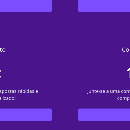
to
Co
t
espostas rápidas e
Junte-se a uma com
lizado!
compa
e