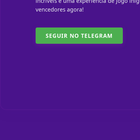
incríveis e uma experiência de jogo inig
vencedores agora!
SEGUIR NO TELEGRAM