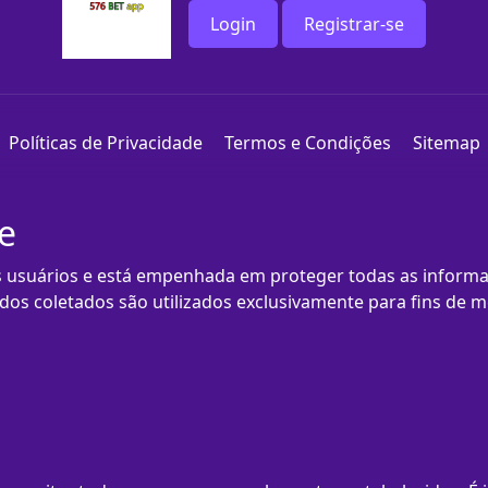
Login
Registrar-se
Políticas de Privacidade
Termos e Condições
Sitemap
de
us usuários e está empenhada em proteger todas as inform
os coletados são utilizados exclusivamente para fins de m