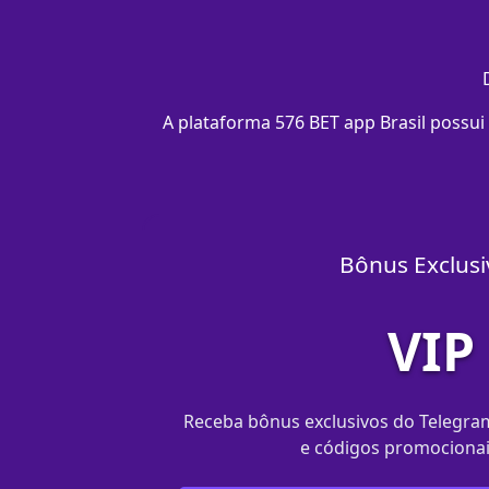
A plataforma 576 BET app Brasil possui
Bônus Exclusi
VIP
Receba bônus exclusivos do Telegra
e códigos promocionai