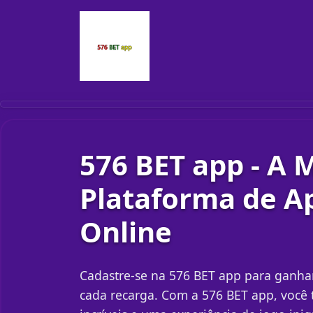
576 BET app - A 
Plataforma de A
Online
Cadastre-se na 576 BET app para ganha
cada recarga. Com a 576 BET app, você