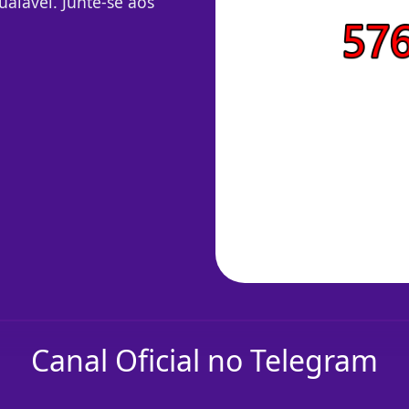
ualável. Junte-se aos
Canal Oficial no Telegram