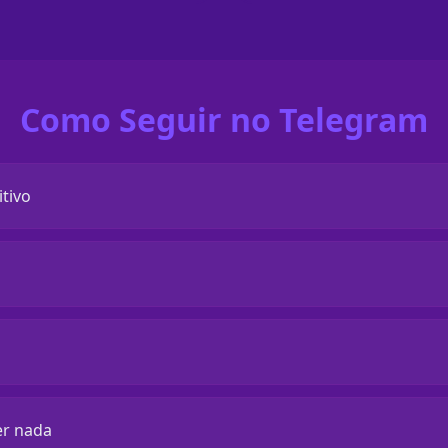
Como Seguir no Telegram
tivo
er nada