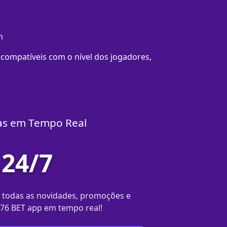
m
 compatíveis com o nível dos jogadores,
as em Tempo Real
24/7
e todas as novidades, promoções e
576 BET app em tempo real!