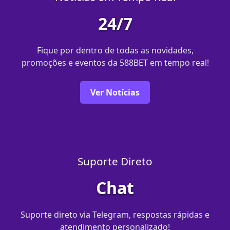
24/7
Fique por dentro de todas as novidades,
promoções e eventos da 588BET em tempo real!
Ver Notícias
Suporte Direto
Chat
Suporte direto via Telegram, respostas rápidas e
atendimento personalizado!