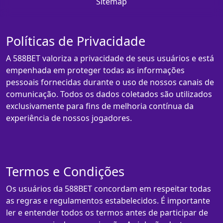
Sitemap
Políticas de Privacidade
A 588BET valoriza a privacidade de seus usuários e está
empenhada em proteger todas as informações
pessoais fornecidas durante o uso de nossos canais de
comunicação. Todos os dados coletados são utilizados
exclusivamente para fins de melhoria contínua da
experiência de nossos jogadores.
Termos e Condições
Os usuários da 588BET concordam em respeitar todas
as regras e regulamentos estabelecidos. É importante
ler e entender todos os termos antes de participar de