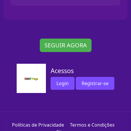
SEGUIR AGORA
Acessos
Login
Registrar-se
Políticas de Privacidade
Termos e Condições