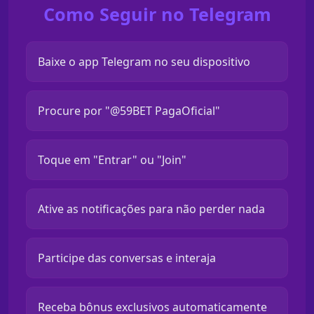
Como Seguir no Telegram
Baixe o app Telegram no seu dispositivo
Procure por "@59BET PagaOficial"
Toque em "Entrar" ou "Join"
Ative as notificações para não perder nada
Participe das conversas e interaja
Receba bônus exclusivos automaticamente