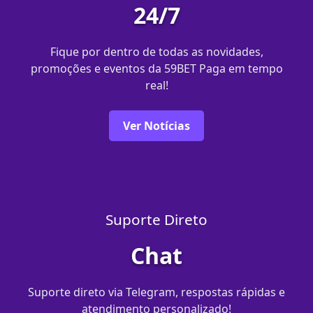
24/7
Fique por dentro de todas as novidades,
promoções e eventos da 59BET Paga em tempo
real!
Ver Notícias
Suporte Direto
Chat
Suporte direto via Telegram, respostas rápidas e
atendimento personalizado!