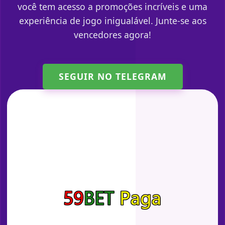
você tem acesso a promoções incríveis e uma
experiência de jogo inigualável. Junte-se aos
vencedores agora!
SEGUIR NO TELEGRAM