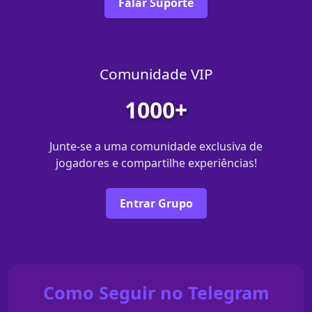
Falar Suporte
Comunidade VIP
1000+
Junte-se a uma comunidade exclusiva de
jogadores e compartilhe experiências!
Entrar Grupo
Como Seguir no Telegram