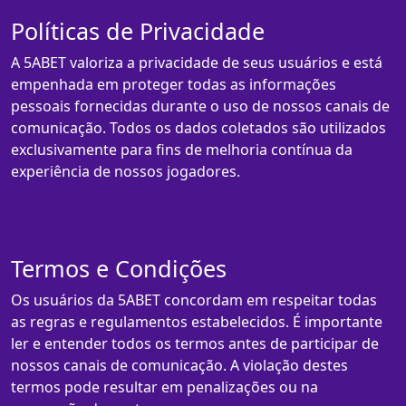
Políticas de Privacidade
A 5ABET valoriza a privacidade de seus usuários e está
empenhada em proteger todas as informações
pessoais fornecidas durante o uso de nossos canais de
comunicação. Todos os dados coletados são utilizados
exclusivamente para fins de melhoria contínua da
experiência de nossos jogadores.
Termos e Condições
Os usuários da 5ABET concordam em respeitar todas
as regras e regulamentos estabelecidos. É importante
ler e entender todos os termos antes de participar de
nossos canais de comunicação. A violação destes
termos pode resultar em penalizações ou na