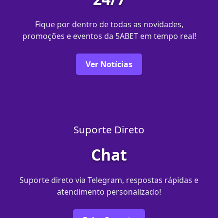
Fique por dentro de todas as novidades,
promoções e eventos da 5ABET em tempo real!
Ver Notícias
Suporte Direto
Chat
Suporte direto via Telegram, respostas rápidas e
atendimento personalizado!