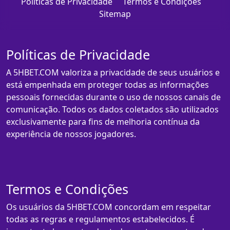
Políticas de Privacidade
Termos e Condições
Sitemap
Políticas de Privacidade
A 5HBET.COM valoriza a privacidade de seus usuários e
está empenhada em proteger todas as informações
pessoais fornecidas durante o uso de nossos canais de
comunicação. Todos os dados coletados são utilizados
exclusivamente para fins de melhoria contínua da
experiência de nossos jogadores.
Termos e Condições
Os usuários da 5HBET.COM concordam em respeitar
todas as regras e regulamentos estabelecidos. É