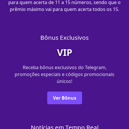
para quem acerta de 11 a 15 números, sendo que o
prêmio máximo vai para quem acerta todos os 15.
Bônus Exclusivos
VIP
Receba bônus exclusivos do Telegram,
promoções especiais e códigos promocionais
únicos!
Ver Bônus
Notícias em Tempo Real