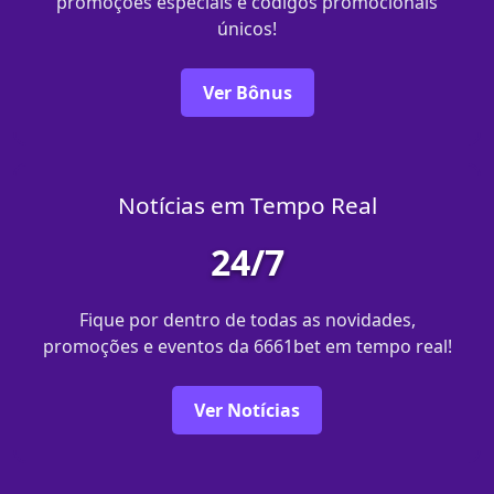
promoções especiais e códigos promocionais
únicos!
Ver Bônus
Notícias em Tempo Real
24/7
Fique por dentro de todas as novidades,
promoções e eventos da 6661bet em tempo real!
Ver Notícias