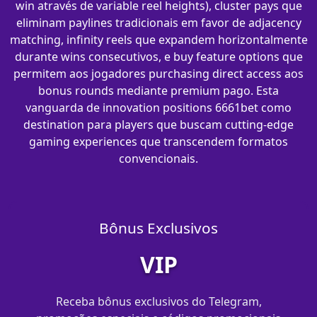
win através de variable reel heights), cluster pays que
eliminam paylines tradicionais em favor de adjacency
matching, infinity reels que expandem horizontalmente
durante wins consecutivos, e buy feature options que
permitem aos jogadores purchasing direct access aos
bonus rounds mediante premium pago. Esta
vanguarda de innovation positions 6661bet como
destination para players que buscam cutting-edge
gaming experiences que transcendem formatos
convencionais.
Bônus Exclusivos
VIP
Receba bônus exclusivos do Telegram,