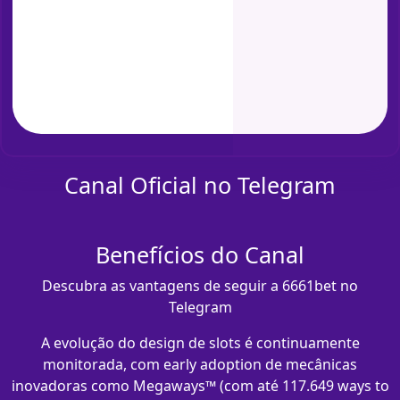
Canal Oficial no Telegram
Benefícios do Canal
Descubra as vantagens de seguir a 6661bet no
Telegram
A evolução do design de slots é continuamente
monitorada, com early adoption de mecânicas
inovadoras como Megaways™ (com até 117.649 ways to