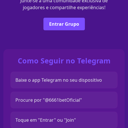
Junte-se a uma comunidade exclusiva de
jogadores e compartilhe experiências!
Entrar Grupo
Como Seguir no Telegram
Baixe o app Telegram no seu dispositivo
Procure por "@6661betOficial"
Toque em "Entrar" ou "Join"