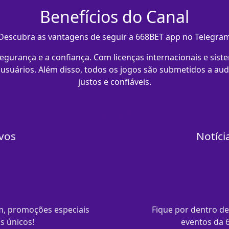
Benefícios do Canal
Descubra as vantagens de seguir a 668BET app no Telegra
gurança e a confiança. Com licenças internacionais e sist
usuários. Além disso, todos os jogos são submetidos a audi
justos e confiáveis.
vos
Notíci
m, promoções especiais
Fique por dentro d
s únicos!
eventos da 