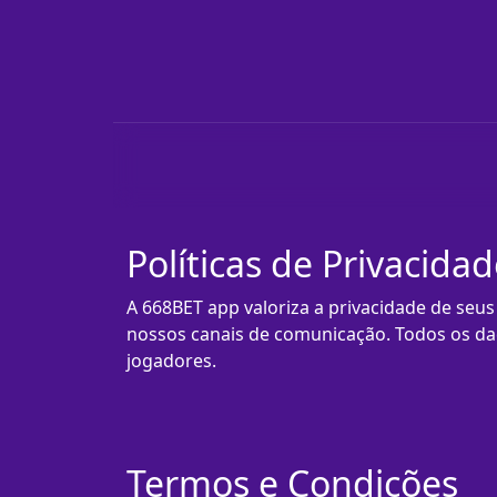
Políticas de Privacida
A 668BET app valoriza a privacidade de seu
nossos canais de comunicação. Todos os dad
jogadores.
Termos e Condições