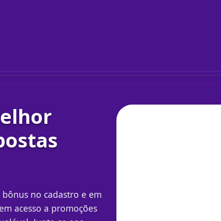
Melhor
postas
 bônus no cadastro e em
tem acesso a promoções