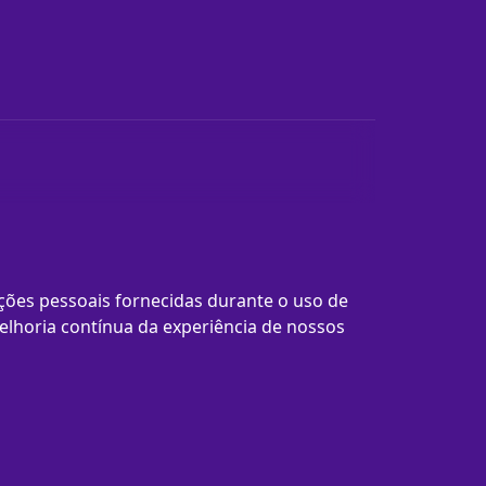
ções pessoais fornecidas durante o uso de
elhoria contínua da experiência de nossos