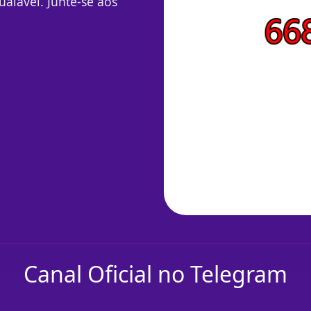
ualável. Junte-se aos
Canal Oficial no Telegram