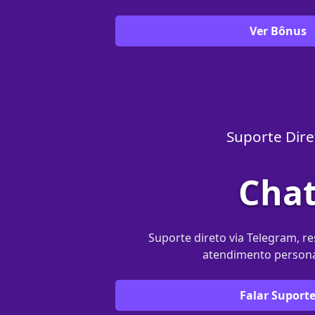
Ver Bônus
Suporte Dire
Cha
Suporte direto via Telegram, r
atendimento persona
Falar Suport