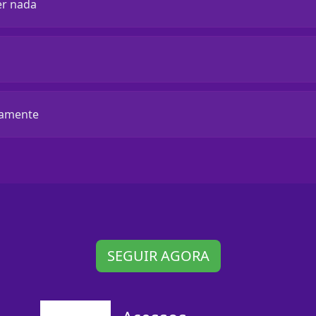
er nada
camente
SEGUIR AGORA