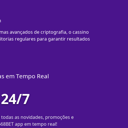
m
emas avançados de criptografia, o cassino
torias regulares para garantir resultados
as em Tempo Real
24/7
e todas as novidades, promoções e
668BET app em tempo real!