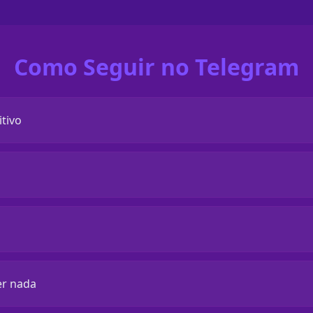
Como Seguir no Telegram
tivo
er nada