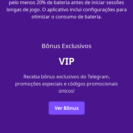
pelo menos 20% de bateria antes de iniciar sessões
longas de jogo. O aplicativo inclui configurações para
otimizar o consumo de bateria.
Bônus Exclusivos
VIP
Receba bônus exclusivos do Telegram,
promoções especiais e códigos promocionais
únicos!
Ver Bônus