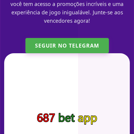
você tem acesso a promoções incríveis e uma
experiência de jogo inigualável. Junte-se aos
vencedores agora!
SEGUIR NO TELEGRAM