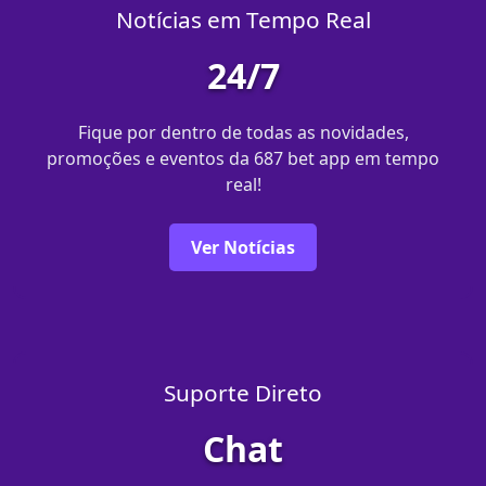
Notícias em Tempo Real
24/7
Fique por dentro de todas as novidades,
promoções e eventos da 687 bet app em tempo
real!
Ver Notícias
Suporte Direto
Chat