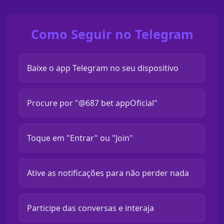
Como Seguir no Telegram
Baixe o app Telegram no seu dispositivo
Procure por "@687 bet appOficial"
Toque em "Entrar" ou "Join"
Ative as notificações para não perder nada
Participe das conversas e interaja