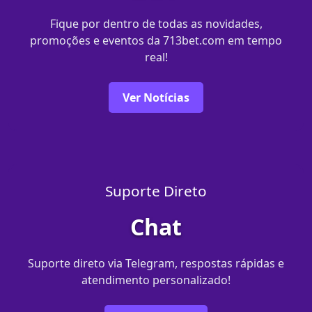
Fique por dentro de todas as novidades,
promoções e eventos da 713bet.com em tempo
real!
Ver Notícias
Suporte Direto
Chat
Suporte direto via Telegram, respostas rápidas e
atendimento personalizado!