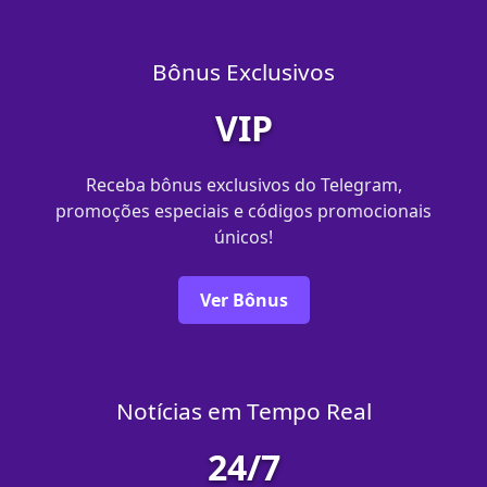
Bônus Exclusivos
VIP
Receba bônus exclusivos do Telegram,
promoções especiais e códigos promocionais
únicos!
Ver Bônus
Notícias em Tempo Real
24/7