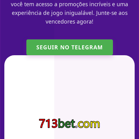
você tem acesso a promoções incríveis e uma
experiência de jogo inigualável. Junte-se aos
vencedores agora!
SEGUIR NO TELEGRAM