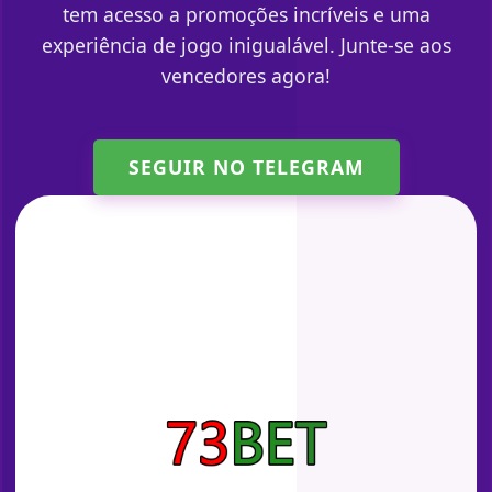
tem acesso a promoções incríveis e uma
experiência de jogo inigualável. Junte-se aos
vencedores agora!
SEGUIR NO TELEGRAM