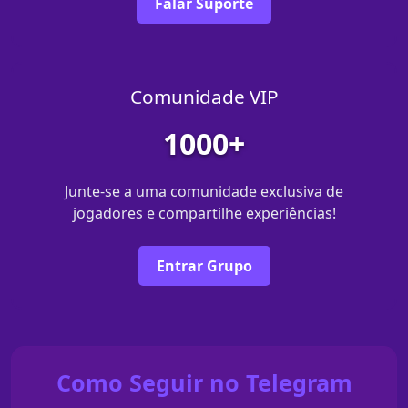
Falar Suporte
Comunidade VIP
1000+
Junte-se a uma comunidade exclusiva de
jogadores e compartilhe experiências!
Entrar Grupo
Como Seguir no Telegram