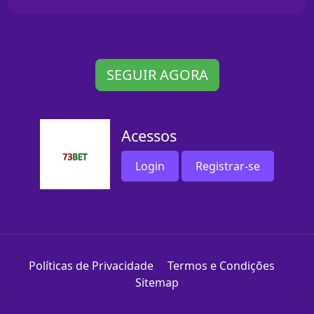
SEGUIR AGORA
Acessos
Login
Registrar-se
Políticas de Privacidade
Termos e Condições
Sitemap