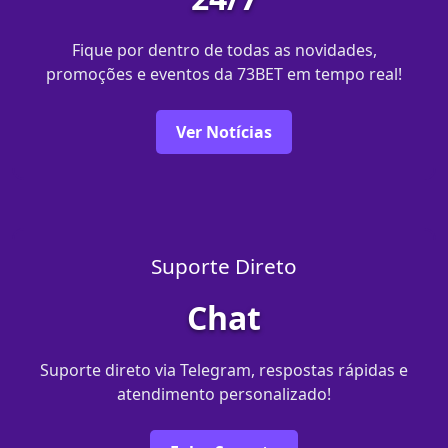
Fique por dentro de todas as novidades,
promoções e eventos da 73BET em tempo real!
Ver Notícias
Suporte Direto
Chat
Suporte direto via Telegram, respostas rápidas e
atendimento personalizado!