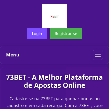
Login
Registrar-se
Menu
73BET - A Melhor Plataforma
de Apostas Online
Cadastre-se na 73BET para ganhar bônus no
cadastro e em cada recarga. Com a 73BET, você