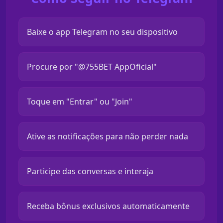
Baixe o app Telegram no seu dispositivo
Procure por "@755BET AppOficial"
Toque em "Entrar" ou "Join"
Ative as notificações para não perder nada
Participe das conversas e interaja
Receba bônus exclusivos automaticamente