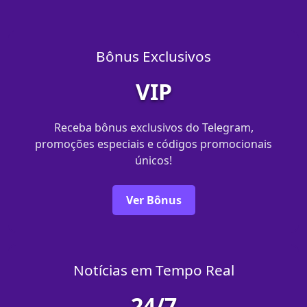
Bônus Exclusivos
VIP
Receba bônus exclusivos do Telegram,
promoções especiais e códigos promocionais
únicos!
Ver Bônus
Notícias em Tempo Real
24/7