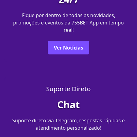
Fique por dentro de todas as novidades,
promoções e eventos da 755BET App em tempo
real!
Ver Notícias
Suporte Direto
Chat
Suporte direto via Telegram, respostas rápidas e
atendimento personalizado!