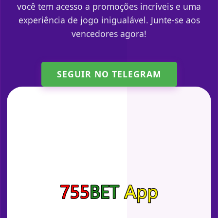
você tem acesso a promoções incríveis e uma
experiência de jogo inigualável. Junte-se aos
vencedores agora!
SEGUIR NO TELEGRAM