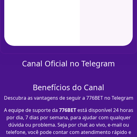
Canal Oficial no Telegram
Benefícios do Canal
Descubra as vantagens de seguir a 776BET no Telegram
A equipe de suporte da
776BET
está disponível 24 horas
por dia, 7 dias por semana, para ajudar com qualquer
dúvida ou problema. Seja por chat ao vivo, e-mail ou
telefone, você pode contar com atendimento rápido e