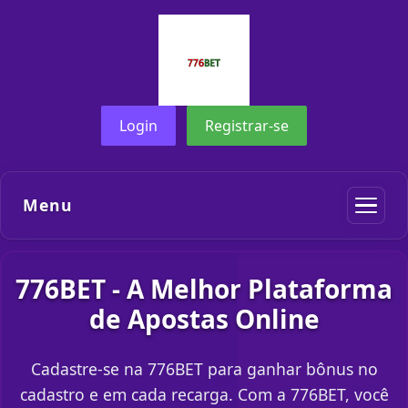
Login
Registrar-se
Menu
776BET - A Melhor Plataforma
de Apostas Online
Cadastre-se na 776BET para ganhar bônus no
cadastro e em cada recarga. Com a 776BET, você