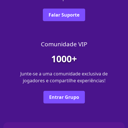
Falar Suporte
Comunidade VIP
1000+
Junte-se a uma comunidade exclusiva de
jogadores e compartilhe experiências!
Entrar Grupo