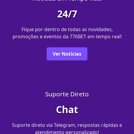
24/7
Fique por dentro de todas as novidades,
promoções e eventos da 776BET em tempo real!
Ver Notícias
Suporte Direto
Chat
Suporte direto via Telegram, respostas rápidas e
atendimento personalizado!