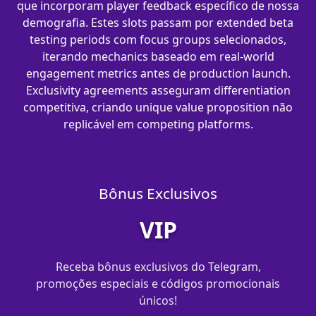
que incorporam player feedback específico de nossa
demografia. Estes slots passam por extended beta
testing periods com focus groups selecionados,
iterando mechanics baseado em real-world
engagement metrics antes de production launch.
Exclusivity agreements asseguram differentiation
competitiva, criando unique value proposition não
replicável em competing platforms.
Bônus Exclusivos
VIP
Receba bônus exclusivos do Telegram,
promoções especiais e códigos promocionais
únicos!