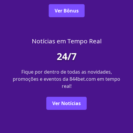
Ver Bônus
Notícias em Tempo Real
24/7
Fique por dentro de todas as novidades,
promoções e eventos da 844bet.com em tempo
real!
Ver Notícias