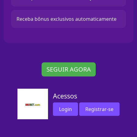
Receba bônus exclusivos automaticamente
SEGUIR AGORA
Acessos
Login
Registrar-se