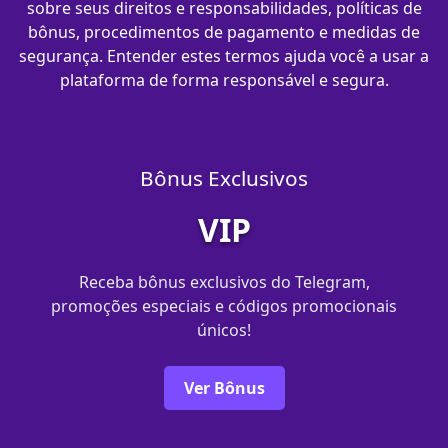
sobre seus direitos e responsabilidades, políticas de
bônus, procedimentos de pagamento e medidas de
segurança. Entender estes termos ajuda você a usar a
plataforma de forma responsável e segura.
Bônus Exclusivos
VIP
Receba bônus exclusivos do Telegram,
promoções especiais e códigos promocionais
únicos!
Ver Bônus