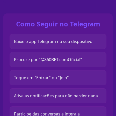
Como Seguir no Telegram
Baixe o app Telegram no seu dispositivo
Procure por "@860BET.comOficial"
Toque em "Entrar" ou "Join"
Ative as notificações para não perder nada
Participe das conversas e interaja