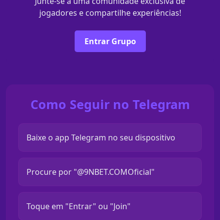
Junte-se a uma comunidade exclusiva de
jogadores e compartilhe experiências!
Entrar Grupo
Como Seguir no Telegram
Baixe o app Telegram no seu dispositivo
Procure por "@9NBET.COMOficial"
Toque em "Entrar" ou "Join"