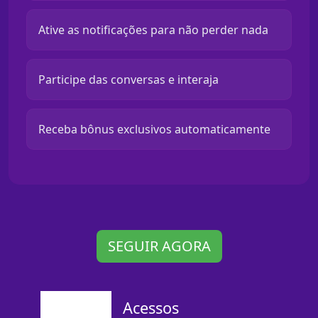
Ative as notificações para não perder nada
Participe das conversas e interaja
Receba bônus exclusivos automaticamente
SEGUIR AGORA
Acessos