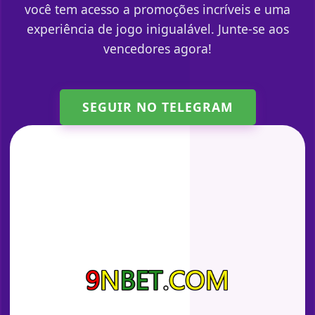
você tem acesso a promoções incríveis e uma
experiência de jogo inigualável. Junte-se aos
vencedores agora!
SEGUIR NO TELEGRAM