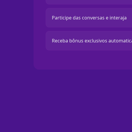
Participe das conversas e interaja
Receba bônus exclusivos automati