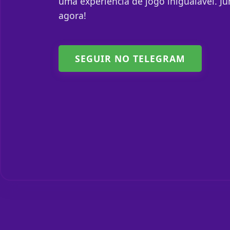
uma experiência de jogo inigualável. J
agora!
SEGUIR NO TELEGRAM