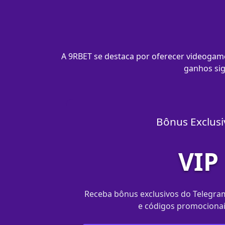
A 9RBET se destaca por oferecer videogam
ganhos sig
Bônus Exclusi
VIP
Receba bônus exclusivos do Telegra
e códigos promocionai