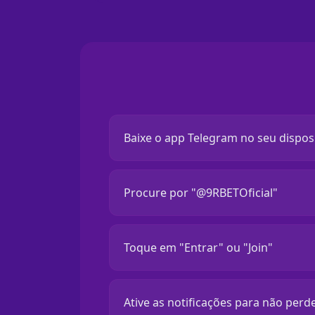
Baixe o app Telegram no seu disposi
Procure por "@9RBETOficial"
Toque em "Entrar" ou "Join"
Ative as notificações para não perd