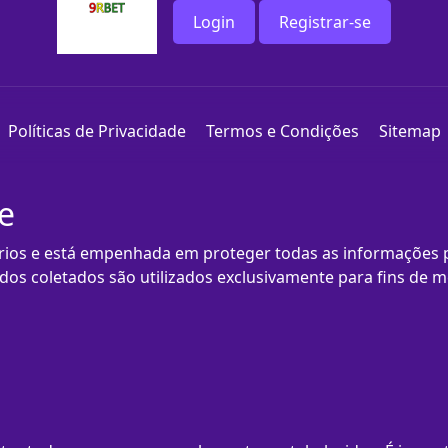
Login
Registrar-se
Políticas de Privacidade
Termos e Condições
Sitemap
de
ários e está empenhada em proteger todas as informações 
os coletados são utilizados exclusivamente para fins de m