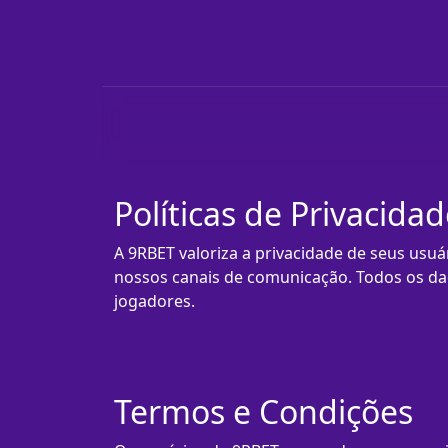
Políticas de Privacida
A 9RBET valoriza a privacidade de seus usu
nossos canais de comunicação. Todos os dad
jogadores.
Termos e Condições