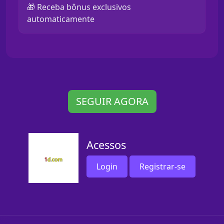
🎁 Receba bônus exclusivos
automaticamente
SEGUIR AGORA
Acessos
Login
Registrar-se