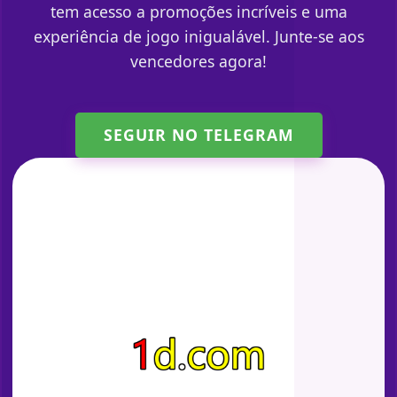
tem acesso a promoções incríveis e uma
experiência de jogo inigualável. Junte-se aos
vencedores agora!
SEGUIR NO TELEGRAM