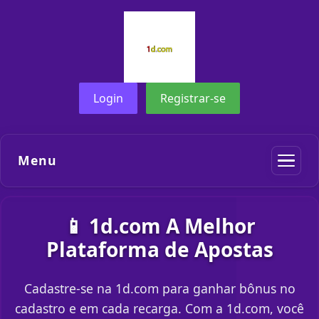
Login
Registrar-se
Menu
📱 1d.com A Melhor
Plataforma de Apostas
Cadastre-se na 1d.com para ganhar bônus no
cadastro e em cada recarga. Com a 1d.com, você