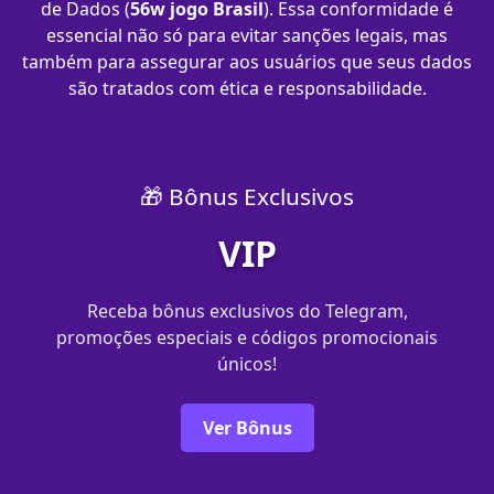
de Dados (
56w jogo Brasil
). Essa conformidade é
essencial não só para evitar sanções legais, mas
também para assegurar aos usuários que seus dados
são tratados com ética e responsabilidade.
🎁 Bônus Exclusivos
VIP
Receba bônus exclusivos do Telegram,
promoções especiais e códigos promocionais
únicos!
Ver Bônus