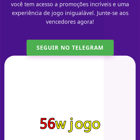
você tem acesso a promoções incríveis e uma
experiência de jogo inigualável. Junte-se aos
vencedores agora!
SEGUIR NO TELEGRAM