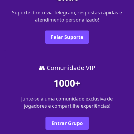
Suporte direto via Telegram, respostas rápidas e
atendimento personalizado!
Falar Suporte
👥 Comunidade VIP
1000+
Junte-se a uma comunidade exclusiva de
jogadores e compartilhe experiências!
Entrar Grupo